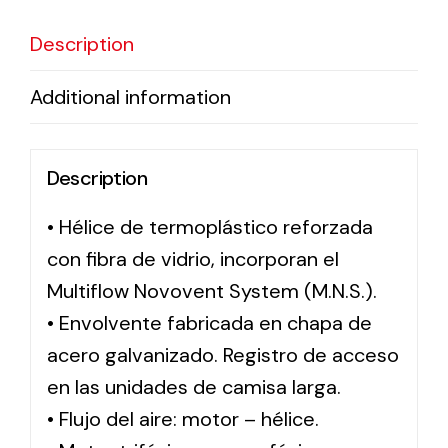
Description
Solar lighting
Additional information
Variety of solar solutions for all kinds of needs.
Description
• Hélice de termoplástico reforzada
con fibra de vidrio, incorporan el
Multiflow Novovent System (M.N.S.).
• Envolvente fabricada en chapa de
acero galvanizado. Registro de acceso
en las unidades de camisa larga.
• Flujo del aire: motor – hélice.