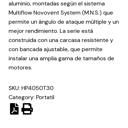
aluminio, montadas según el sistema
Multiflow Novovent System (M.N.S.) que
Ventilation
permite un ángulo de ataque múltiple y un
The incorporation of Novovent into the group
mejor rendimiento. La serie está
meant a greater offer of ventilation products for
construida con una carcasa resistente y
different uses
con bancada ajustable, que permite
instalar una amplia gama de tamaños de
motores.
SKU:
HP4050T30
Iluminación Solar
Category:
Portatil
Variedad de soluciones solares para todo tipo
de necesidades.