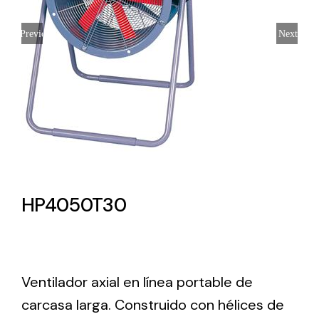
Lighting and Electrical
Previous
Next
Equipment
Complete solutions in lighting and electrical
material for each project and need
HP4050T30
Ventilación
Amplia gama de ventiladores y equipos de
ventilación industriales
Ventilador axial en línea portable de
carcasa larga. Construido con hélices de