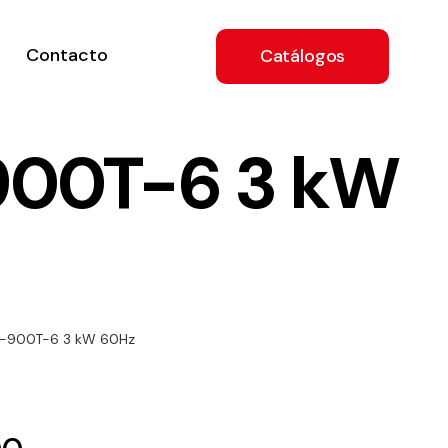
Contacto
Catálogos
900T-6 3 kW
ón
6-900T-6 3 kW 60Hz
a
e
.