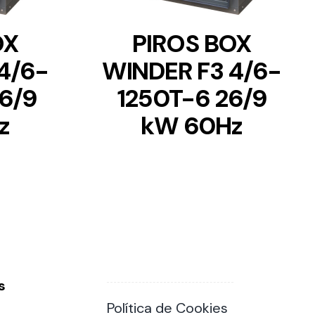
OX
PIROS BOX
4/6-
WINDER F3 4/6-
6/9
1250T-6 26/9
z
kW 60Hz
s
Política de Cookies