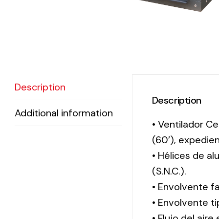
Description
Description
Additional information
• Ventilador Ce
(60′), expedi
• Hélices de a
(S.N.C.).
• Envolvente f
• Envolvente 
• Flujo del aire