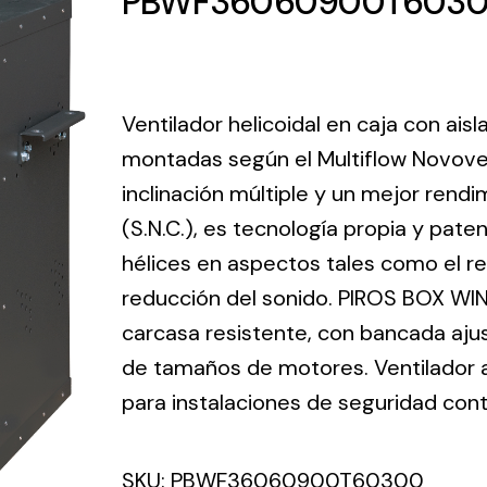
PBWF36060900T603
ico.
Ventilation
Ventilador helicoidal en caja con ais
The
Solar ligh
montadas según el Multiflow Novove
ting and
incorporation of
inclinación múltiple y un mejor ren
Variety of s
rical
Novovent into
solutions for
(S.N.C.), es tecnología propia y pate
the group
pment
kinds of nee
meant a greater
hélices en aspectos tales como el ren
lete
offer of
reducción del sonido. PIROS BOX WIN
ons in
ventilation
carcasa resistente, con bancada aju
ng and
products for
ical
de tamaños de motores. Ventilador ax
different uses
al for
para instalaciones de seguridad cont
project
eed
SKU:
PBWF36060900T60300