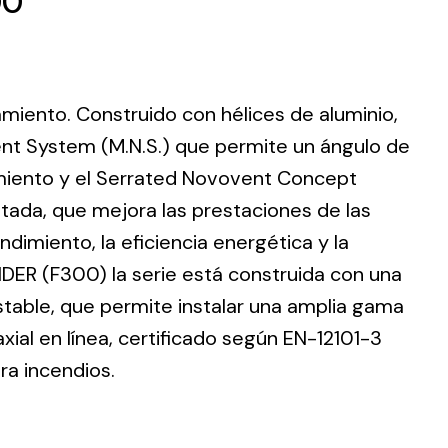
00
lamiento. Construido con hélices de aluminio,
ting
nt System (M.N.S.) que permite un ángulo de
dimiento y el Serrated Novovent Concept
olar
 all
ntada, que mejora las prestaciones de las
ds.
dimiento, la eficiencia energética y la
DER (F300) la serie está construida con una
stable, que permite instalar una amplia gama
ial en línea, certificado según EN-12101-3
ra incendios.