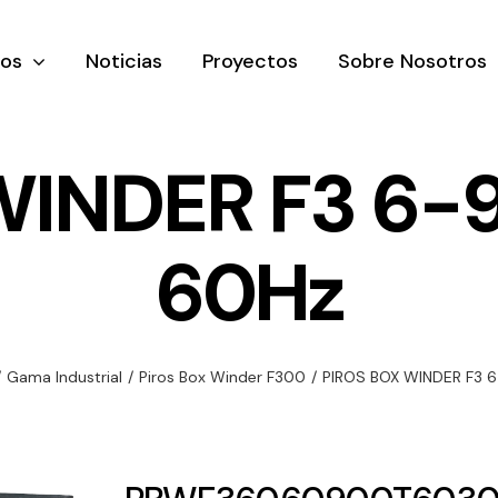
tos
Noticias
Proyectos
Sobre Nosotros
WINDER F3 6-
60Hz
nación y
Ventilación
Iluminaci
rial
Amplia gama de
Solar
rico
ventiladores y
Variedad de
/
Gama Industrial
/
Piros Box Winder F300
/
PIROS BOX WINDER F3 
equipos de
una gama
soluciones
ventilación
oductos de
solares par
industriales
ación y
todo tipo d
al
necesidades