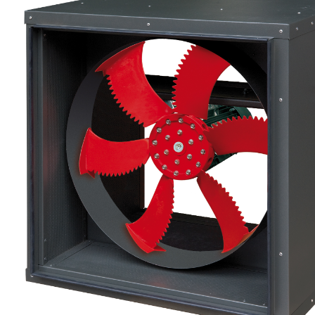
eléctr
Ligh
Elect
Equi
Comp
soluti
lighti
electr
materi
each 
and n