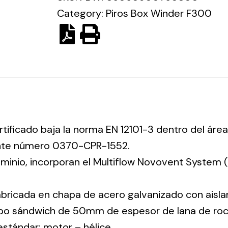
Category:
Piros Box Winder F300
rtificado baja la norma EN 12101-3 dentro del área
ente número 0370-CPR-1552.
luminio, incorporan el Multiflow Novovent System
abricada en chapa de acero galvanizado con aisla
tipo sándwich de 50mm de espesor de lana de ro
 estándar: motor – hélice.