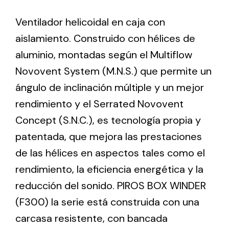
Ventilador helicoidal en caja con
Ventilation
aislamiento. Construido con hélices de
The incorporation of Novovent into the group
aluminio, montadas según el Multiflow
meant a greater offer of ventilation products for
Novovent System (M.N.S.) que permite un
different uses
ángulo de inclinación múltiple y un mejor
rendimiento y el Serrated Novovent
Concept (S.N.C.), es tecnología propia y
patentada, que mejora las prestaciones
de las hélices en aspectos tales como el
Iluminación Solar
rendimiento, la eficiencia energética y la
Variedad de soluciones solares para todo tipo
reducción del sonido. PIROS BOX WINDER
de necesidades.
(F300) la serie está construida con una
carcasa resistente, con bancada