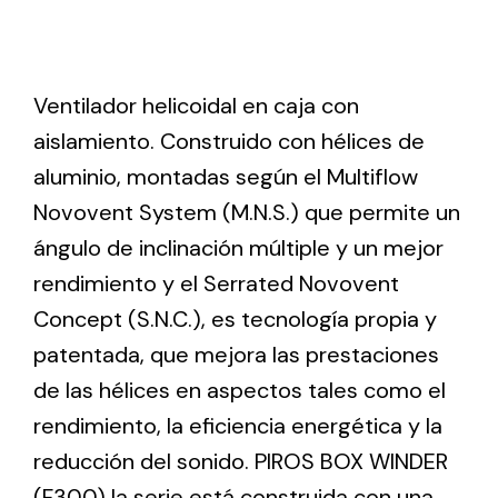
Ventilation
Ventilador helicoidal en caja con
The incorporation of Novovent into the group
meant a greater offer of ventilation products for
aislamiento. Construido con hélices de
different uses
aluminio, montadas según el Multiflow
Novovent System (M.N.S.) que permite un
ángulo de inclinación múltiple y un mejor
rendimiento y el Serrated Novovent
Concept (S.N.C.), es tecnología propia y
Iluminación Solar
patentada, que mejora las prestaciones
Variedad de soluciones solares para todo tipo
de las hélices en aspectos tales como el
de necesidades.
rendimiento, la eficiencia energética y la
reducción del sonido. PIROS BOX WINDER
(F300) la serie está construida con una