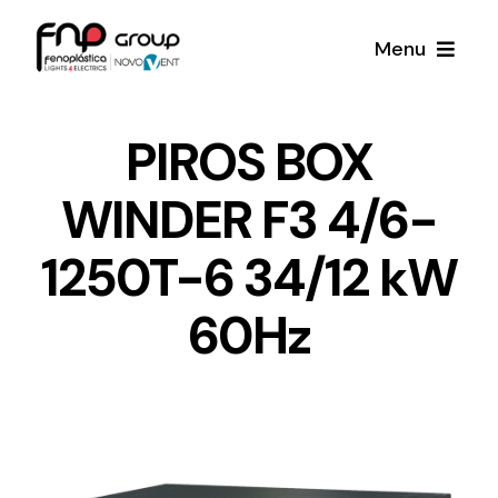
Skip
Menu
to
content
Productos
PIROS BOX
WINDER F3 4/6-
Noticias
1250T-6 34/12 kW
Proyectos
60Hz
Iluminación y Material Eléctrico
Sobre Nosotros
Toda una gama de productos de iluminación y
material eléctrico.
Contacto