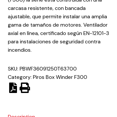
carcasa resistente, con bancada
Solar lighting
ajustable, que permite instalar una amplia
gama de tamaños de motores. Ventilador
Variety of solar solutions for all kinds of needs.
axial en línea, certificado según EN-12101-3
para instalaciones de seguridad contra
incendios.
SKU:
PBWF36091250T63700
Category:
Piros Box Winder F300
Description