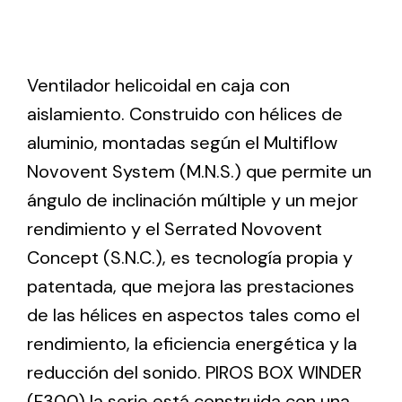
Ventilation
Ventilador helicoidal en caja con
The incorporation of Novovent into the group
meant a greater offer of ventilation products for
aislamiento. Construido con hélices de
different uses
aluminio, montadas según el Multiflow
Novovent System (M.N.S.) que permite un
ángulo de inclinación múltiple y un mejor
rendimiento y el Serrated Novovent
Concept (S.N.C.), es tecnología propia y
Iluminación Solar
patentada, que mejora las prestaciones
Variedad de soluciones solares para todo tipo
de las hélices en aspectos tales como el
de necesidades.
rendimiento, la eficiencia energética y la
reducción del sonido. PIROS BOX WINDER
(F300) la serie está construida con una