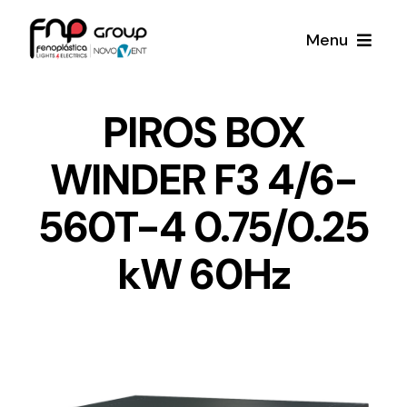
Skip
Menu
to
content
Productos
PIROS BOX
WINDER F3 4/6-
Noticias
560T-4 0.75/0.25
Proyectos
kW 60Hz
Iluminación y Material Eléctrico
Sobre Nosotros
Toda una gama de productos de iluminación y
material eléctrico.
Contacto