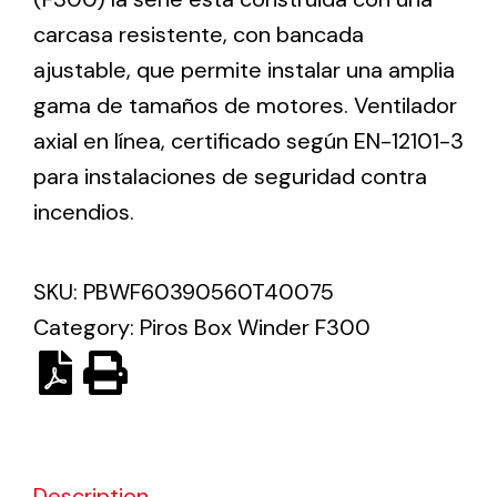
carcasa resistente, con bancada
Solar lighting
ajustable, que permite instalar una amplia
gama de tamaños de motores. Ventilador
Variety of solar solutions for all kinds of needs.
axial en línea, certificado según EN-12101-3
para instalaciones de seguridad contra
incendios.
SKU:
PBWF60390560T40075
Category:
Piros Box Winder F300
Description