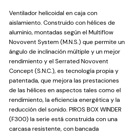
Ventilador helicoidal en caja con
Ventilation
aislamiento. Construido con hélices de
The incorporation of Novovent into the group
aluminio, montadas según el Multiflow
meant a greater offer of ventilation products for
Novovent System (M.N.S.) que permite un
different uses
ángulo de inclinación múltiple y un mejor
rendimiento y el Serrated Novovent
Concept (S.N.C.), es tecnología propia y
patentada, que mejora las prestaciones
de las hélices en aspectos tales como el
Iluminación Solar
rendimiento, la eficiencia energética y la
Variedad de soluciones solares para todo tipo
reducción del sonido. PIROS BOX WINDER
de necesidades.
(F300) la serie está construida con una
carcasa resistente, con bancada