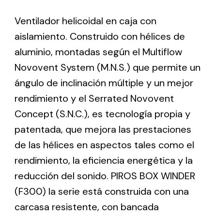
Ventilador helicoidal en caja con
Ventilation
aislamiento. Construido con hélices de
The incorporation of Novovent into the group
aluminio, montadas según el Multiflow
meant a greater offer of ventilation products for
Novovent System (M.N.S.) que permite un
different uses
ángulo de inclinación múltiple y un mejor
rendimiento y el Serrated Novovent
Concept (S.N.C.), es tecnología propia y
patentada, que mejora las prestaciones
de las hélices en aspectos tales como el
Iluminación Solar
rendimiento, la eficiencia energética y la
Variedad de soluciones solares para todo tipo
reducción del sonido. PIROS BOX WINDER
de necesidades.
(F300) la serie está construida con una
carcasa resistente, con bancada