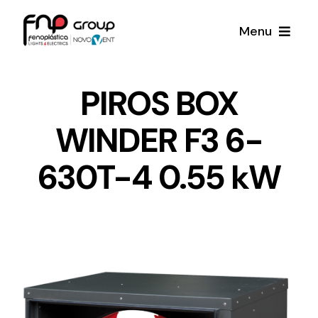
Skip
Menu
to
content
Productos
PIROS BOX
WINDER F3 6-
Noticias
630T-4 0.55 kW
Proyectos
Iluminación y Material Eléctrico
Sobre Nosotros
Toda una gama de productos de iluminación y
material eléctrico.
Contacto