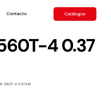
Contacto
Catálogos
560T-4 0.37
ón
 6-560T-4 0.37 kW
a
e
.