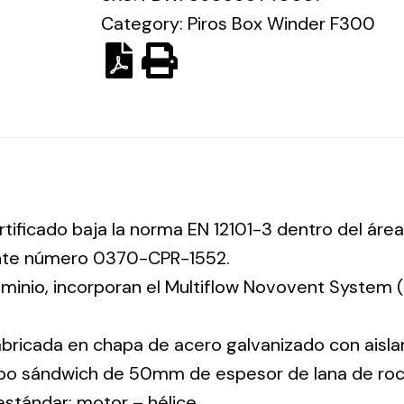
Category:
Piros Box Winder F300
rtificado baja la norma EN 12101-3 dentro del área
ente número 0370-CPR-1552.
luminio, incorporan el Multiflow Novovent System
abricada en chapa de acero galvanizado con aisla
tipo sándwich de 50mm de espesor de lana de ro
 estándar: motor – hélice.