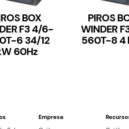
IROS BOX
PIROS B
DER F3 4/6-
WINDER F3
0T-6 34/12
560T-8 4
kW 60Hz
os
Empresa
Recurso