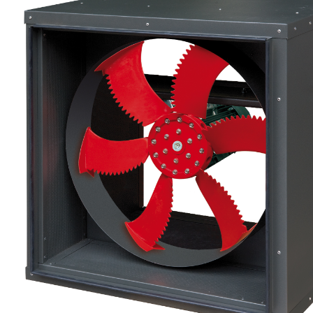
eléctr
Ligh
Elect
Equi
Comp
soluti
lighti
electr
materi
each 
and n