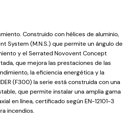
lamiento. Construido con hélices de aluminio,
ting
nt System (M.N.S.) que permite un ángulo de
dimiento y el Serrated Novovent Concept
olar
 all
ntada, que mejora las prestaciones de las
ds.
dimiento, la eficiencia energética y la
DER (F300) la serie está construida con una
stable, que permite instalar una amplia gama
ial en línea, certificado según EN-12101-3
ra incendios.