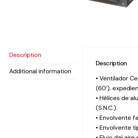
Description
Description
Additional information
• Ventilador Ce
(60′), expedi
• Hélices de a
(S.N.C.).
• Envolvente f
• Envolvente 
• Flujo del aire