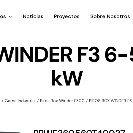
tos
Noticias
Proyectos
Sobre Nosotros
WINDER F3 6-
kW
nación y
Ventilación
Iluminaci
rial
Amplia gama de
Solar
rico
ventiladores y
Variedad de
n
/
Gama Industrial
/
Piros Box Winder F300
/
PIROS BOX WINDER F3
equipos de
una gama
soluciones
ventilación
oductos de
solares par
industriales
ación y
todo tipo d
al
necesidades