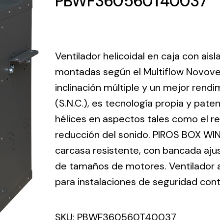
PBWF360560T40037
ico.
Ventilation
Ventilador helicoidal en caja con ais
The
Solar ligh
montadas según el Multiflow Novove
ting and
incorporation of
inclinación múltiple y un mejor ren
Variety of s
rical
Novovent into
solutions for
(S.N.C.), es tecnología propia y pate
the group
pment
kinds of nee
meant a greater
hélices en aspectos tales como el ren
lete
offer of
reducción del sonido. PIROS BOX WIN
ons in
ventilation
carcasa resistente, con bancada aju
ng and
products for
ical
de tamaños de motores. Ventilador ax
different uses
al for
para instalaciones de seguridad cont
project
eed
SKU:
PBWF360560T40037