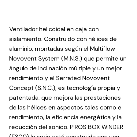
Ventilation
Ventilador helicoidal en caja con
The incorporation of Novovent into the group
meant a greater offer of ventilation products for
aislamiento. Construido con hélices de
different uses
aluminio, montadas según el Multiflow
Novovent System (M.N.S.) que permite un
ángulo de inclinación múltiple y un mejor
rendimiento y el Serrated Novovent
Concept (S.N.C.), es tecnología propia y
Iluminación Solar
patentada, que mejora las prestaciones
Variedad de soluciones solares para todo tipo
de las hélices en aspectos tales como el
de necesidades.
rendimiento, la eficiencia energética y la
reducción del sonido. PIROS BOX WINDER
(F300) la serie está construida con una