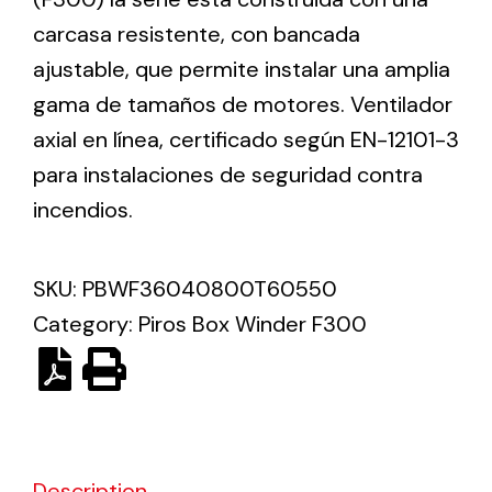
carcasa resistente, con bancada
Solar lighting
ajustable, que permite instalar una amplia
gama de tamaños de motores. Ventilador
Variety of solar solutions for all kinds of needs.
axial en línea, certificado según EN-12101-3
para instalaciones de seguridad contra
incendios.
SKU:
PBWF36040800T60550
Category:
Piros Box Winder F300
Description