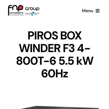
Skip
Menu
to
content
Productos
PIROS BOX
WINDER F3 4-
Noticias
800T-6 5.5 kW
Proyectos
60Hz
Iluminación y Material Eléctrico
Sobre Nosotros
Toda una gama de productos de iluminación y
material eléctrico.
Contacto