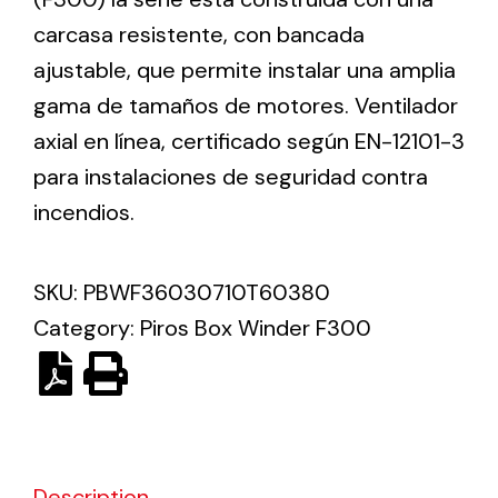
carcasa resistente, con bancada
Solar lighting
ajustable, que permite instalar una amplia
gama de tamaños de motores. Ventilador
Variety of solar solutions for all kinds of needs.
axial en línea, certificado según EN-12101-3
para instalaciones de seguridad contra
incendios.
SKU:
PBWF36030710T60380
Category:
Piros Box Winder F300
Description