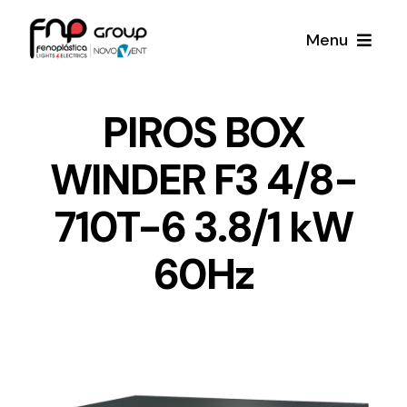
Skip
Menu
to
content
Productos
PIROS BOX
WINDER F3 4/8-
Noticias
710T-6 3.8/1 kW
Proyectos
60Hz
Iluminación y Material Eléctrico
Sobre Nosotros
Toda una gama de productos de iluminación y
material eléctrico.
Contacto