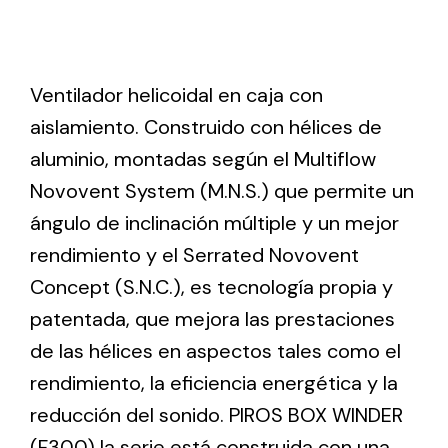
Ventilation
Ventilador helicoidal en caja con
The incorporation of Novovent into the group
meant a greater offer of ventilation products for
aislamiento. Construido con hélices de
different uses
aluminio, montadas según el Multiflow
Novovent System (M.N.S.) que permite un
ángulo de inclinación múltiple y un mejor
rendimiento y el Serrated Novovent
Concept (S.N.C.), es tecnología propia y
Iluminación Solar
patentada, que mejora las prestaciones
Variedad de soluciones solares para todo tipo
de las hélices en aspectos tales como el
de necesidades.
rendimiento, la eficiencia energética y la
reducción del sonido. PIROS BOX WINDER
(F300) la serie está construida con una