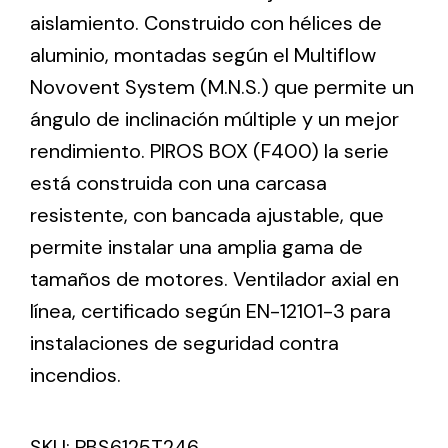
aislamiento. Construido con hélices de
aluminio, montadas según el Multiflow
Ventilation
Novovent System (M.N.S.) que permite un
The incorporation of Novovent into the group
ángulo de inclinación múltiple y un mejor
meant a greater offer of ventilation products for
different uses
rendimiento. PIROS BOX (F400) la serie
está construida con una carcasa
resistente, con bancada ajustable, que
permite instalar una amplia gama de
tamaños de motores. Ventilador axial en
Iluminación Solar
línea, certificado según EN-12101-3 para
instalaciones de seguridad contra
Variedad de soluciones solares para todo tipo
de necesidades.
incendios.
SKU:
PBS6125T246