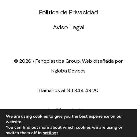
Política de Privacidad
Aviso Legal
©
2026 • Fenoplastica Group. Web diseñada por
Ngloba Devices
Llámanos al
93 844 48 20
ventas@fenoplastica.com
We are using cookies to give you the best experience on our
website.
You can find out more about which cookies we are using or
export@fenoplastica.com
switch them off in
settings
.