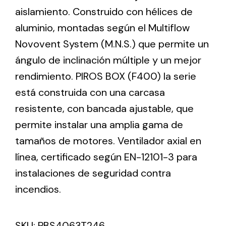
aislamiento. Construido con hélices de
aluminio, montadas según el Multiflow
Ventilation
Novovent System (M.N.S.) que permite un
The incorporation of Novovent into the group
ángulo de inclinación múltiple y un mejor
meant a greater offer of ventilation products for
different uses
rendimiento. PIROS BOX (F400) la serie
está construida con una carcasa
resistente, con bancada ajustable, que
permite instalar una amplia gama de
tamaños de motores. Ventilador axial en
Iluminación Solar
línea, certificado según EN-12101-3 para
instalaciones de seguridad contra
Variedad de soluciones solares para todo tipo
de necesidades.
incendios.
SKU:
PBS4063T246