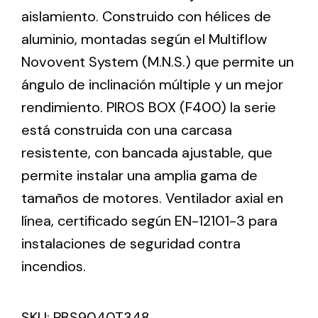
aislamiento. Construido con hélices de
aluminio, montadas según el Multiflow
Ventilation
Novovent System (M.N.S.) que permite un
The incorporation of Novovent into the group
ángulo de inclinación múltiple y un mejor
meant a greater offer of ventilation products for
different uses
rendimiento. PIROS BOX (F400) la serie
está construida con una carcasa
resistente, con bancada ajustable, que
permite instalar una amplia gama de
tamaños de motores. Ventilador axial en
Iluminación Solar
línea, certificado según EN-12101-3 para
instalaciones de seguridad contra
Variedad de soluciones solares para todo tipo
de necesidades.
incendios.
SKU:
PBS9040T348