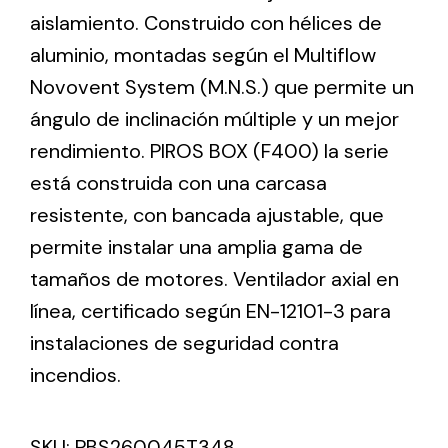
aislamiento. Construido con hélices de
aluminio, montadas según el Multiflow
Ventilation
Novovent System (M.N.S.) que permite un
The incorporation of Novovent into the group
ángulo de inclinación múltiple y un mejor
meant a greater offer of ventilation products for
different uses
rendimiento. PIROS BOX (F400) la serie
está construida con una carcasa
resistente, con bancada ajustable, que
permite instalar una amplia gama de
tamaños de motores. Ventilador axial en
Iluminación Solar
línea, certificado según EN-12101-3 para
instalaciones de seguridad contra
Variedad de soluciones solares para todo tipo
de necesidades.
incendios.
SKU:
PBS260045T348