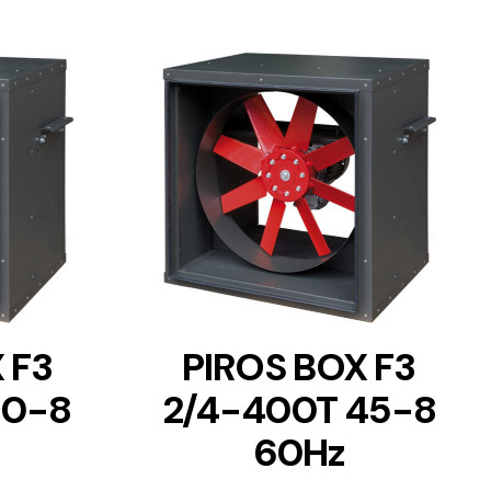
DETAILS
 F3
PIROS BOX F3
40-8
2/4-400T 45-8
60Hz