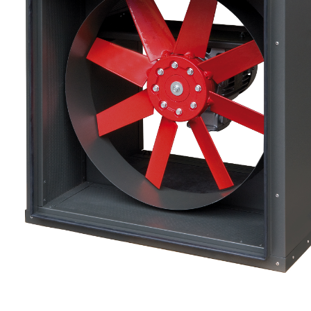
eléctr
Ligh
Elect
Equi
Comp
soluti
lighti
electr
materi
each 
and n