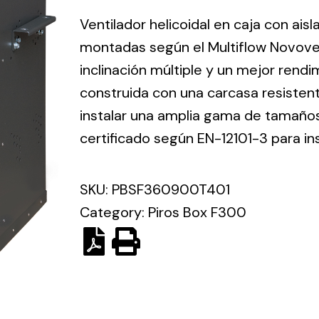
ico.
Ventilador helicoidal en caja con ais
montadas según el Multiflow Novove
Ventilation
inclinación múltiple y un mejor rend
construida con una carcasa resisten
The
Solar ligh
ting and
incorporation of
instalar una amplia gama de tamaños 
Variety of s
rical
Novovent into
certificado según EN-12101-3 para in
solutions for
the group
pment
kinds of nee
meant a greater
lete
SKU:
PBSF360900T401
offer of
ons in
ventilation
Category:
Piros Box F300
ng and
products for
ical
different uses
al for
project
eed