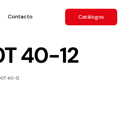
Contacto
Catálogos
0T 40-12
ón
00T 40-12
a
e
.