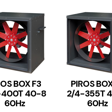
DETAILS
DETAILS
ROS BOX F3
PIROS BOX
-400T 40-8
2/4-355T 
60Hz
60Hz