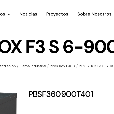
tos
Noticias
Proyectos
Sobre Nosotros
OX F3 S 6-90
nación y
Ventilación
Iluminaci
entilación
/
Gama Industrial
/
Piros Box F300
/
PIROS BOX F3 S 6-9
rial
Amplia gama de
Solar
rico
ventiladores y
Variedad de
equipos de
una gama
soluciones
PBSF360900T401
ventilación
oductos de
solares par
industriales
ación y
todo tipo d
al
necesidades