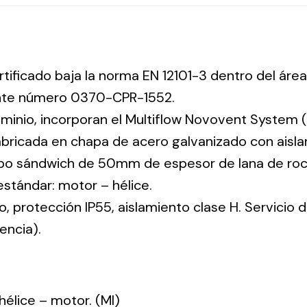
rtificado baja la norma EN 12101-3 dentro del área
ente número 0370-CPR-1552.
uminio, incorporan el Multiflow Novovent System (
abricada en chapa de acero galvanizado con aisla
tipo sándwich de 50mm de espesor de lana de ro
 estándar: motor – hélice.
co, protección IP55, aislamiento clase H. Servicio
encia).
: hélice – motor. (MI)