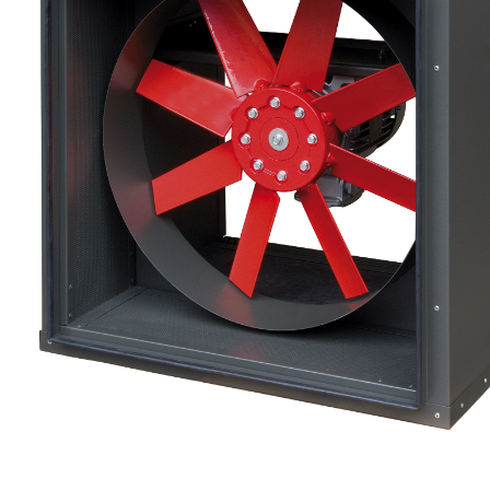
eléctr
Ligh
Elect
Equi
Comp
soluti
lighti
electr
materi
each 
and n