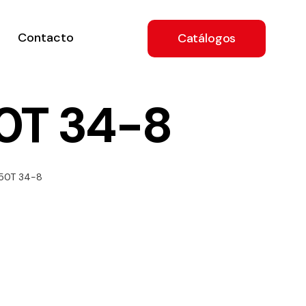
Contacto
Catálogos
0T 34-8
ón
450T 34-8
a
e
.