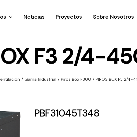
tos
Noticias
Proyectos
Sobre Nosotros
BOX F3 2/4-45
nación y
Ventilación
Iluminaci
entilación
/
Gama Industrial
/
Piros Box F300
/
PIROS BOX F3 2/4-
rial
Amplia gama de
Solar
rico
ventiladores y
Variedad de
equipos de
una gama
soluciones
PBF31045T348
ventilación
oductos de
solares par
industriales
ación y
todo tipo d
al
necesidades