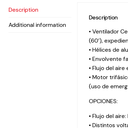
Description
Description
Additional information
• Ventilador Ce
(60′), expedi
• Hélices de al
• Envolvente f
• Flujo del aire
• Motor trifási
(uso de emerg
OPCIONES:
• Flujo del aire
• Distintos vol