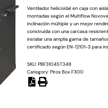
ico.
Ventilador helicoidal en caja con ais
montadas según el Multiflow Novove
Ventilation
inclinación múltiple y un mejor rend
construida con una carcasa resisten
The
Solar ligh
ting and
incorporation of
instalar una amplia gama de tamaños 
Variety of s
rical
Novovent into
certificado según EN-12101-3 para in
solutions for
the group
pment
kinds of nee
meant a greater
lete
SKU:
PBF31045T348
offer of
ons in
ventilation
Category:
Piros Box F300
ng and
products for
ical
different uses
al for
project
eed