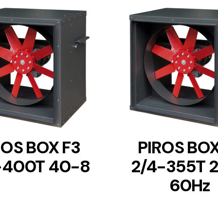
DETAILS
DETAILS
ROS BOX F3
PIROS BOX
-400T 40-8
2/4-355T 
60Hz