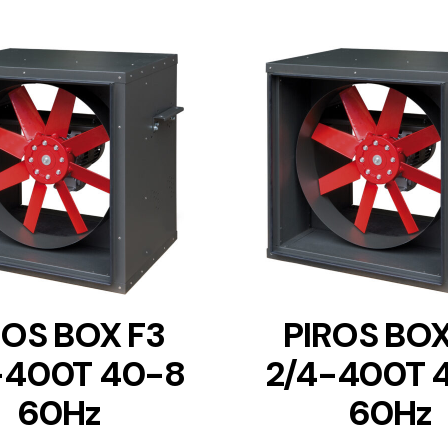
DETAILS
DETAILS
ROS BOX F3
PIROS BOX
-400T 40-8
2/4-400T 
60Hz
60Hz