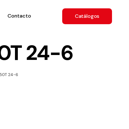
Contacto
Catálogos
50T 24-6
ón
250T 24-6
a
e
.