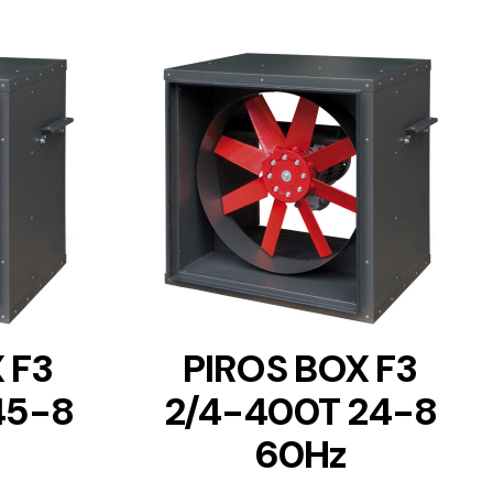
DETAILS
 F3
PIROS BOX F3
45-8
2/4-400T 24-8
60Hz