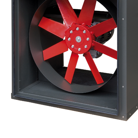
eléctr
Ligh
Elect
Equi
Comp
soluti
lighti
electr
materi
each 
and n