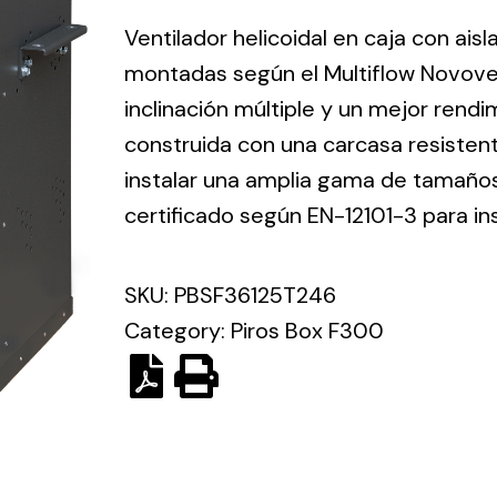
ico.
Ventilador helicoidal en caja con ais
montadas según el Multiflow Novove
Ventilation
inclinación múltiple y un mejor rend
construida con una carcasa resisten
The
Solar ligh
ting and
incorporation of
instalar una amplia gama de tamaños 
Variety of s
rical
Novovent into
certificado según EN-12101-3 para in
solutions for
the group
pment
kinds of nee
meant a greater
lete
SKU:
PBSF36125T246
offer of
ons in
ventilation
Category:
Piros Box F300
ng and
products for
ical
different uses
al for
project
eed