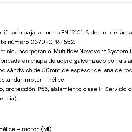
rtificado baja la norma EN 12101-3 dentro del área
ente número 0370-CPR-1552.
uminio, incorporan el Multiflow Novovent System (
abricada en chapa de acero galvanizado con aisla
tipo sándwich de 50mm de espesor de lana de ro
 estándar: motor – hélice.
co, protección IP55, aislamiento clase H. Servicio
encia).
: hélice – motor. (MI)