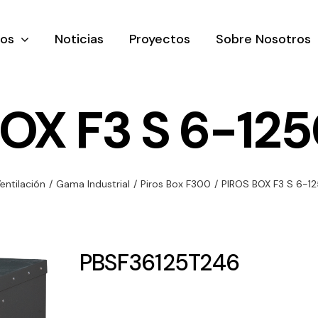
tos
Noticias
Proyectos
Sobre Nosotros
OX F3 S 6-12
nación y
Ventilación
Iluminaci
entilación
/
Gama Industrial
/
Piros Box F300
/
PIROS BOX F3 S 6-1
rial
Amplia gama de
Solar
rico
ventiladores y
Variedad de
equipos de
una gama
soluciones
PBSF36125T246
ventilación
oductos de
solares par
industriales
ación y
todo tipo d
al
necesidades