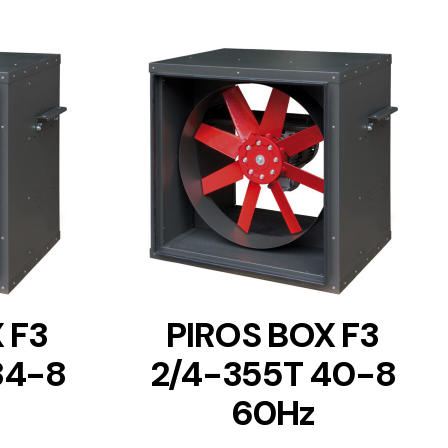
DETAILS
 F3
PIROS BOX F3
34-8
2/4-355T 40-8
60Hz