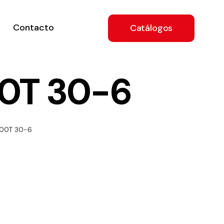
Contacto
Catálogos
00T 30-6
ón
000T 30-6
a
e
.