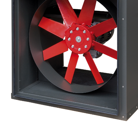
eléctr
Ligh
Elect
Equi
Comp
soluti
lighti
electr
materi
each 
and n