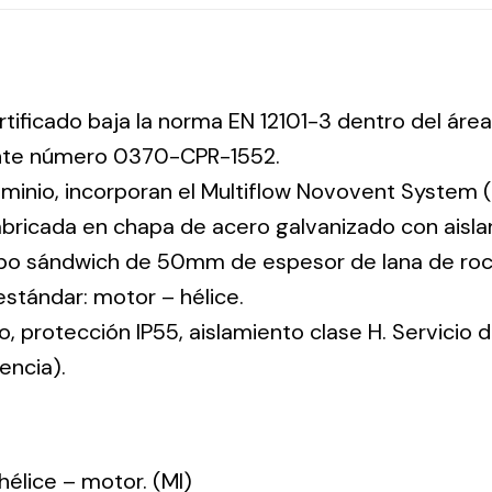
rtificado baja la norma EN 12101-3 dentro del área
ente número 0370-CPR-1552.
uminio, incorporan el Multiflow Novovent System (
abricada en chapa de acero galvanizado con aisla
tipo sándwich de 50mm de espesor de lana de ro
 estándar: motor – hélice.
co, protección IP55, aislamiento clase H. Servicio
encia).
: hélice – motor. (MI)