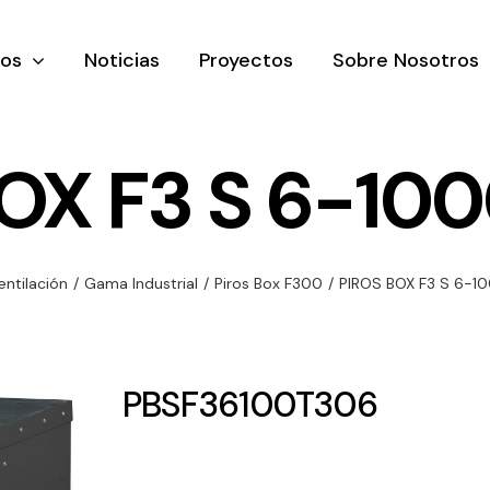
tos
Noticias
Proyectos
Sobre Nosotros
OX F3 S 6-10
nación y
Ventilación
Iluminaci
entilación
/
Gama Industrial
/
Piros Box F300
/
PIROS BOX F3 S 6-1
rial
Amplia gama de
Solar
rico
ventiladores y
Variedad de
equipos de
una gama
soluciones
PBSF36100T306
ventilación
oductos de
solares par
industriales
ación y
todo tipo d
al
necesidades