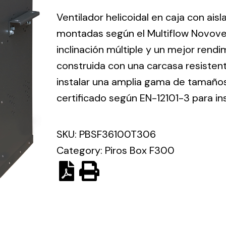
ico.
Ventilador helicoidal en caja con ais
montadas según el Multiflow Novove
Ventilation
inclinación múltiple y un mejor rend
construida con una carcasa resisten
The
Solar ligh
ting and
incorporation of
instalar una amplia gama de tamaños 
Variety of s
rical
Novovent into
certificado según EN-12101-3 para in
solutions for
the group
pment
kinds of nee
meant a greater
lete
SKU:
PBSF36100T306
offer of
ons in
ventilation
Category:
Piros Box F300
ng and
products for
ical
different uses
al for
project
eed