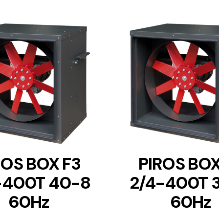
DETAILS
DETAILS
ROS BOX F3
PIROS BOX
-400T 40-8
2/4-400T 
60Hz
60Hz