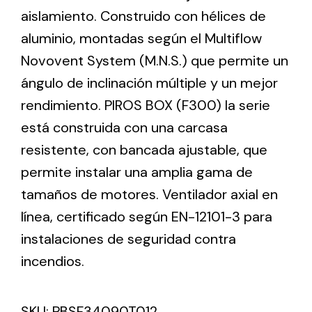
aislamiento. Construido con hélices de
aluminio, montadas según el Multiflow
Ventilation
Novovent System (M.N.S.) que permite un
The incorporation of Novovent into the group
ángulo de inclinación múltiple y un mejor
meant a greater offer of ventilation products for
different uses
rendimiento. PIROS BOX (F300) la serie
está construida con una carcasa
resistente, con bancada ajustable, que
permite instalar una amplia gama de
tamaños de motores. Ventilador axial en
Iluminación Solar
línea, certificado según EN-12101-3 para
instalaciones de seguridad contra
Variedad de soluciones solares para todo tipo
de necesidades.
incendios.
SKU:
PBSF34090T012