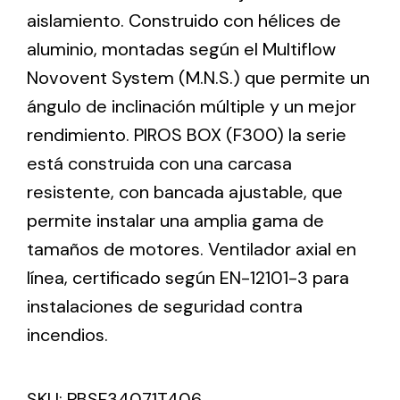
aislamiento. Construido con hélices de
aluminio, montadas según el Multiflow
Ventilation
Novovent System (M.N.S.) que permite un
The incorporation of Novovent into the group
ángulo de inclinación múltiple y un mejor
meant a greater offer of ventilation products for
different uses
rendimiento. PIROS BOX (F300) la serie
está construida con una carcasa
resistente, con bancada ajustable, que
permite instalar una amplia gama de
tamaños de motores. Ventilador axial en
Iluminación Solar
línea, certificado según EN-12101-3 para
instalaciones de seguridad contra
Variedad de soluciones solares para todo tipo
de necesidades.
incendios.
SKU:
PBSF34071T406