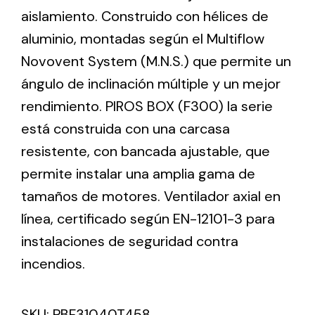
aislamiento. Construido con hélices de
aluminio, montadas según el Multiflow
Ventilation
Novovent System (M.N.S.) que permite un
The incorporation of Novovent into the group
ángulo de inclinación múltiple y un mejor
meant a greater offer of ventilation products for
different uses
rendimiento. PIROS BOX (F300) la serie
está construida con una carcasa
resistente, con bancada ajustable, que
permite instalar una amplia gama de
tamaños de motores. Ventilador axial en
Iluminación Solar
línea, certificado según EN-12101-3 para
instalaciones de seguridad contra
Variedad de soluciones solares para todo tipo
de necesidades.
incendios.
SKU:
PBF31040T458