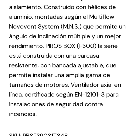
aislamiento. Construido con hélices de
aluminio, montadas según el Multiflow
Ventilation
Novovent System (M.N.S.) que permite un
The incorporation of Novovent into the group
ángulo de inclinación múltiple y un mejor
meant a greater offer of ventilation products for
different uses
rendimiento. PIROS BOX (F300) la serie
está construida con una carcasa
resistente, con bancada ajustable, que
permite instalar una amplia gama de
tamaños de motores. Ventilador axial en
Iluminación Solar
línea, certificado según EN-12101-3 para
instalaciones de seguridad contra
Variedad de soluciones solares para todo tipo
de necesidades.
incendios.
SKU:
PBSF39031T348