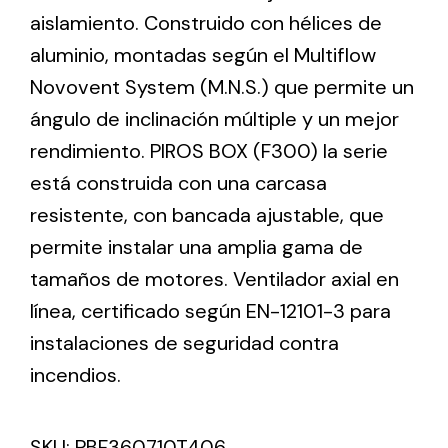
aislamiento. Construido con hélices de
aluminio, montadas según el Multiflow
Ventilation
Novovent System (M.N.S.) que permite un
The incorporation of Novovent into the group
ángulo de inclinación múltiple y un mejor
meant a greater offer of ventilation products for
different uses
rendimiento. PIROS BOX (F300) la serie
está construida con una carcasa
resistente, con bancada ajustable, que
permite instalar una amplia gama de
tamaños de motores. Ventilador axial en
Iluminación Solar
línea, certificado según EN-12101-3 para
instalaciones de seguridad contra
Variedad de soluciones solares para todo tipo
de necesidades.
incendios.
SKU:
PBF360710T406