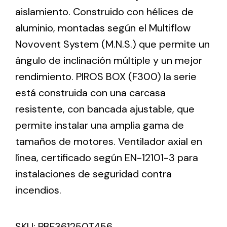
aislamiento. Construido con hélices de
aluminio, montadas según el Multiflow
Ventilation
Novovent System (M.N.S.) que permite un
The incorporation of Novovent into the group
ángulo de inclinación múltiple y un mejor
meant a greater offer of ventilation products for
different uses
rendimiento. PIROS BOX (F300) la serie
está construida con una carcasa
resistente, con bancada ajustable, que
permite instalar una amplia gama de
tamaños de motores. Ventilador axial en
Iluminación Solar
línea, certificado según EN-12101-3 para
instalaciones de seguridad contra
Variedad de soluciones solares para todo tipo
de necesidades.
incendios.
SKU:
PBF361250T456