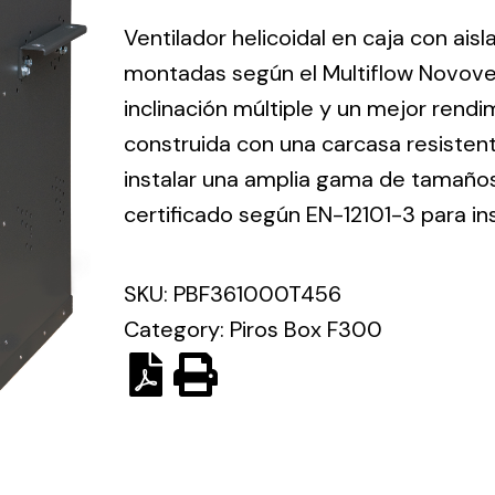
ico.
Ventilador helicoidal en caja con ais
montadas según el Multiflow Novove
Ventilation
inclinación múltiple y un mejor rend
construida con una carcasa resisten
The
Solar ligh
ting and
incorporation of
instalar una amplia gama de tamaños 
Variety of s
rical
Novovent into
certificado según EN-12101-3 para in
solutions for
the group
pment
kinds of nee
meant a greater
lete
SKU:
PBF361000T456
offer of
ons in
ventilation
Category:
Piros Box F300
ng and
products for
ical
different uses
al for
project
eed