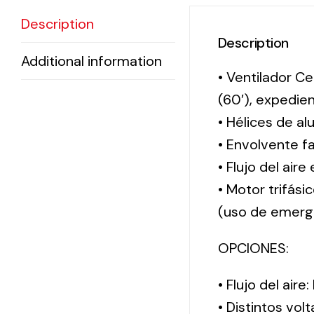
Description
Description
Additional information
• Ventilador Ce
(60′), expedi
• Hélices de al
• Envolvente f
• Flujo del aire
• Motor trifási
(uso de emerg
OPCIONES:
• Flujo del aire
• Distintos vol