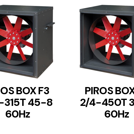
DETAILS
DETAILS
ROS BOX F3
PIROS BOX
-315T 45-8
2/4-450T 
60Hz
60Hz