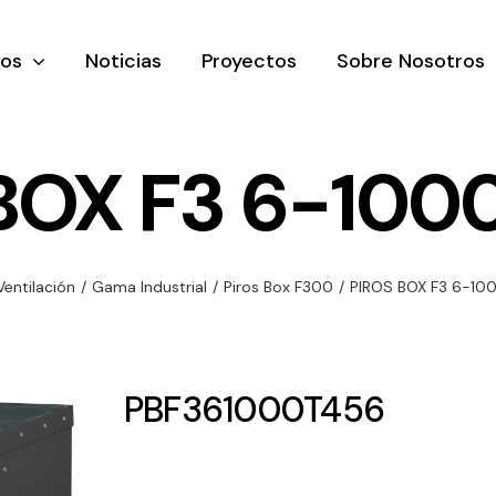
tos
Noticias
Proyectos
Sobre Nosotros
BOX F3 6-100
nación y
Ventilación
Iluminaci
Ventilación
/
Gama Industrial
/
Piros Box F300
/
PIROS BOX F3 6-10
rial
Amplia gama de
Solar
rico
ventiladores y
Variedad de
equipos de
una gama
soluciones
PBF361000T456
ventilación
oductos de
solares par
industriales
ación y
todo tipo d
al
necesidades