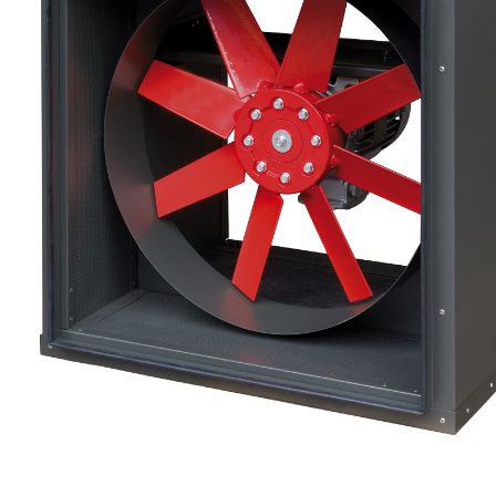
eléctr
Ligh
Elect
Equi
Comp
soluti
lighti
electr
materi
each 
and n