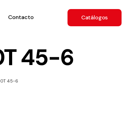
Contacto
Catálogos
0T 45-6
ón
00T 45-6
a
e
.