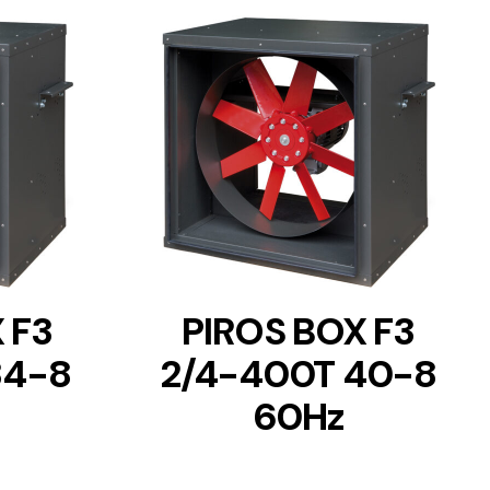
DETAILS
 F3
PIROS BOX F3
34-8
2/4-400T 40-8
60Hz