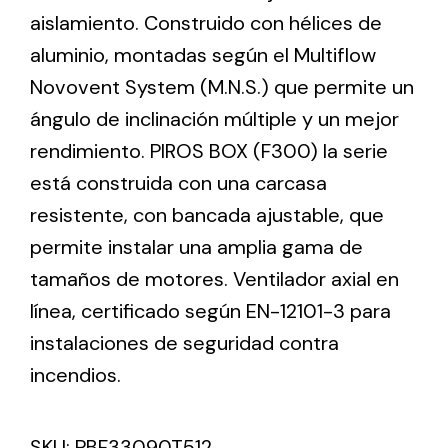
aislamiento. Construido con hélices de
aluminio, montadas según el Multiflow
Ventilation
Novovent System (M.N.S.) que permite un
The incorporation of Novovent into the group
ángulo de inclinación múltiple y un mejor
meant a greater offer of ventilation products for
different uses
rendimiento. PIROS BOX (F300) la serie
está construida con una carcasa
resistente, con bancada ajustable, que
permite instalar una amplia gama de
tamaños de motores. Ventilador axial en
Iluminación Solar
línea, certificado según EN-12101-3 para
instalaciones de seguridad contra
Variedad de soluciones solares para todo tipo
de necesidades.
incendios.
SKU:
PBF33090T512