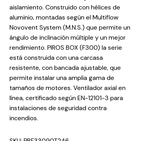
aislamiento. Construido con hélices de
aluminio, montadas según el Multiflow
Ventilation
Novovent System (M.N.S.) que permite un
The incorporation of Novovent into the group
ángulo de inclinación múltiple y un mejor
meant a greater offer of ventilation products for
different uses
rendimiento. PIROS BOX (F300) la serie
está construida con una carcasa
resistente, con bancada ajustable, que
permite instalar una amplia gama de
tamaños de motores. Ventilador axial en
Iluminación Solar
línea, certificado según EN-12101-3 para
instalaciones de seguridad contra
Variedad de soluciones solares para todo tipo
de necesidades.
incendios.
SKU:
PBF33090T246