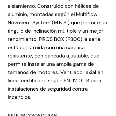
aislamiento. Construido con hélices de
aluminio, montadas según el Multiflow
Ventilation
Novovent System (M.N.S.) que permite un
The incorporation of Novovent into the group
ángulo de inclinación múltiple y un mejor
meant a greater offer of ventilation products for
different uses
rendimiento. PIROS BOX (F300) la serie
está construida con una carcasa
resistente, con bancada ajustable, que
permite instalar una amplia gama de
tamaños de motores. Ventilador axial en
Iluminación Solar
línea, certificado según EN-12101-3 para
instalaciones de seguridad contra
Variedad de soluciones solares para todo tipo
de necesidades.
incendios.
SKU:
PBF33080T346