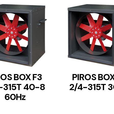
DETAILS
DETAILS
ROS BOX F3
PIROS BOX
-315T 40-8
2/4-315T 
60Hz