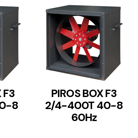
DETAILS
 F3
PIROS BOX F3
30-8
2/4-400T 40-8
60Hz