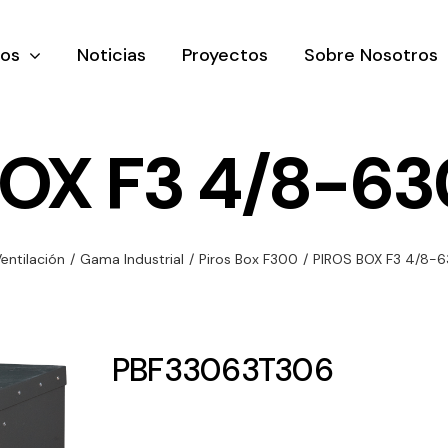
tos
Noticias
Proyectos
Sobre Nosotros
BOX F3 4/8-63
nación y
Ventilación
Iluminaci
entilación
/
Gama Industrial
/
Piros Box F300
/
PIROS BOX F3 4/8-
rial
Amplia gama de
Solar
rico
ventiladores y
Variedad de
equipos de
una gama
soluciones
PBF33063T306
ventilación
oductos de
solares par
industriales
ación y
todo tipo d
al
necesidades