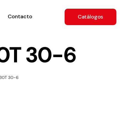
Contacto
Catálogos
0T 30-6
ón
630T 30-6
a
e
.