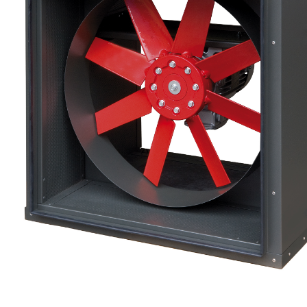
eléctr
Ligh
Elect
Equi
Comp
soluti
lighti
electr
materi
each 
and n