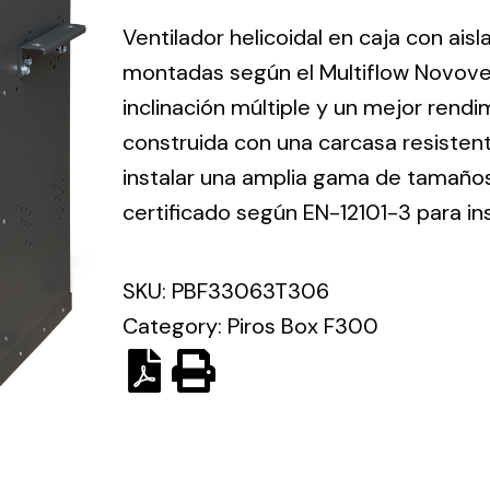
ico.
Ventilador helicoidal en caja con ais
montadas según el Multiflow Novove
Ventilation
inclinación múltiple y un mejor rend
construida con una carcasa resisten
The
Solar ligh
ting and
incorporation of
instalar una amplia gama de tamaños 
Variety of s
rical
Novovent into
certificado según EN-12101-3 para in
solutions for
the group
pment
kinds of nee
meant a greater
lete
SKU:
PBF33063T306
offer of
ons in
ventilation
Category:
Piros Box F300
ng and
products for
ical
different uses
al for
project
eed