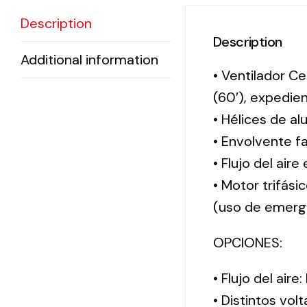
Description
Description
Additional information
• Ventilador Ce
(60′), expedi
• Hélices de al
• Envolvente f
• Flujo del aire
• Motor trifási
(uso de emerg
OPCIONES:
• Flujo del aire
• Distintos vol