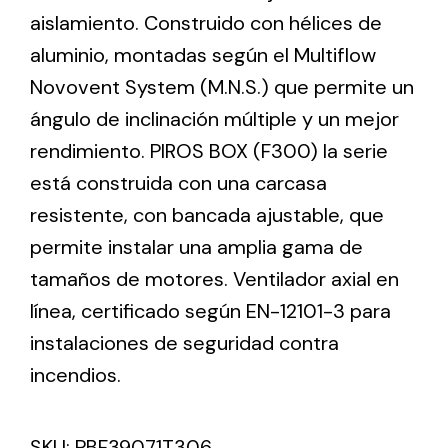
aislamiento. Construido con hélices de
aluminio, montadas según el Multiflow
Ventilation
Novovent System (M.N.S.) que permite un
The incorporation of Novovent into the group
ángulo de inclinación múltiple y un mejor
meant a greater offer of ventilation products for
different uses
rendimiento. PIROS BOX (F300) la serie
está construida con una carcasa
resistente, con bancada ajustable, que
permite instalar una amplia gama de
tamaños de motores. Ventilador axial en
Iluminación Solar
línea, certificado según EN-12101-3 para
instalaciones de seguridad contra
Variedad de soluciones solares para todo tipo
de necesidades.
incendios.
SKU:
PBF39071T306