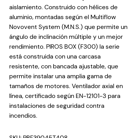
aislamiento. Construido con hélices de
aluminio, montadas según el Multiflow
Ventilation
Novovent System (M.N.S.) que permite un
The incorporation of Novovent into the group
ángulo de inclinación múltiple y un mejor
meant a greater offer of ventilation products for
different uses
rendimiento. PIROS BOX (F300) la serie
está construida con una carcasa
resistente, con bancada ajustable, que
permite instalar una amplia gama de
tamaños de motores. Ventilador axial en
Iluminación Solar
línea, certificado según EN-12101-3 para
instalaciones de seguridad contra
Variedad de soluciones solares para todo tipo
de necesidades.
incendios.
SKU:
PBF39045T408