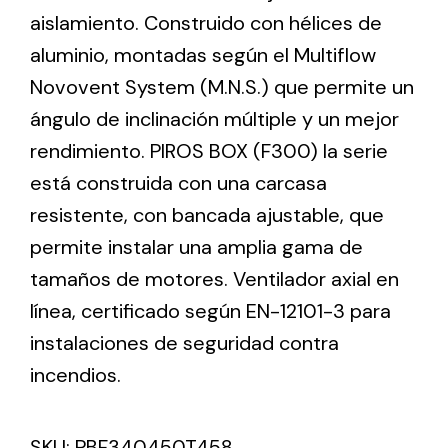
aislamiento. Construido con hélices de
aluminio, montadas según el Multiflow
Ventilation
Novovent System (M.N.S.) que permite un
The incorporation of Novovent into the group
ángulo de inclinación múltiple y un mejor
meant a greater offer of ventilation products for
different uses
rendimiento. PIROS BOX (F300) la serie
está construida con una carcasa
resistente, con bancada ajustable, que
permite instalar una amplia gama de
tamaños de motores. Ventilador axial en
Iluminación Solar
línea, certificado según EN-12101-3 para
instalaciones de seguridad contra
Variedad de soluciones solares para todo tipo
de necesidades.
incendios.
SKU:
PBF340450T458