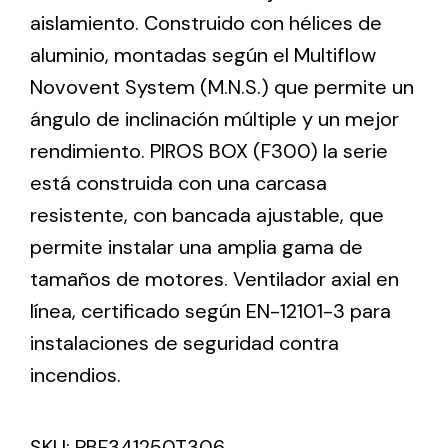
aislamiento. Construido con hélices de
aluminio, montadas según el Multiflow
Ventilation
Novovent System (M.N.S.) que permite un
The incorporation of Novovent into the group
ángulo de inclinación múltiple y un mejor
meant a greater offer of ventilation products for
different uses
rendimiento. PIROS BOX (F300) la serie
está construida con una carcasa
resistente, con bancada ajustable, que
permite instalar una amplia gama de
tamaños de motores. Ventilador axial en
Iluminación Solar
línea, certificado según EN-12101-3 para
instalaciones de seguridad contra
Variedad de soluciones solares para todo tipo
de necesidades.
incendios.
SKU:
PBF341250T306