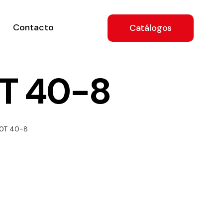
Contacto
Catálogos
T 40-8
ón
00T 40-8
a
e
.