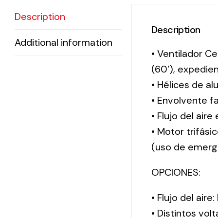
Description
Description
Additional information
• Ventilador Ce
(60′), expedi
• Hélices de al
• Envolvente f
• Flujo del aire
• Motor trifási
(uso de emerg
OPCIONES:
• Flujo del aire
• Distintos vol