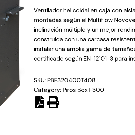
ico.
Ventilador helicoidal en caja con ais
montadas según el Multiflow Novove
Ventilation
inclinación múltiple y un mejor rend
construida con una carcasa resisten
The
Solar ligh
ting and
incorporation of
instalar una amplia gama de tamaños 
Variety of s
rical
Novovent into
certificado según EN-12101-3 para in
solutions for
the group
pment
kinds of nee
meant a greater
lete
SKU:
PBF320400T408
offer of
ons in
ventilation
Category:
Piros Box F300
ng and
products for
ical
different uses
al for
project
eed