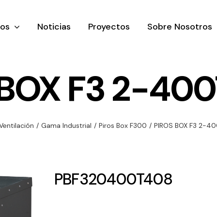
tos
Noticias
Proyectos
Sobre Nosotros
 BOX F3 2-400
nación y
Ventilación
Iluminaci
Ventilación
/
Gama Industrial
/
Piros Box F300
/
PIROS BOX F3 2-4
rial
Amplia gama de
Solar
rico
ventiladores y
Variedad de
equipos de
una gama
soluciones
PBF320400T408
ventilación
oductos de
solares par
industriales
ación y
todo tipo d
al
necesidades