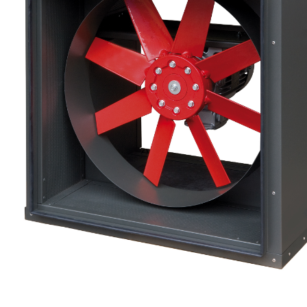
eléctr
Ligh
Elect
Equi
Comp
soluti
lighti
electr
materi
each 
and n