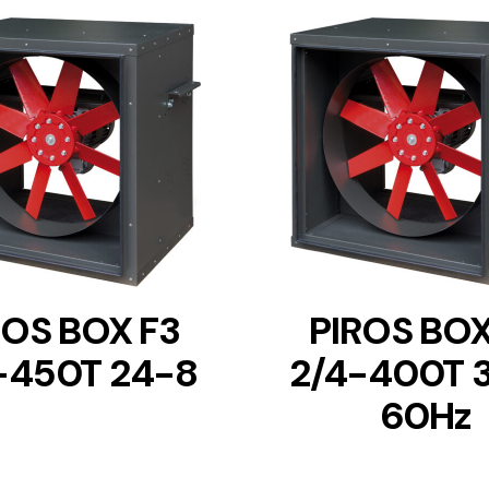
DETAILS
DETAILS
ROS BOX F3
PIROS BOX
-450T 24-8
2/4-400T 
60Hz