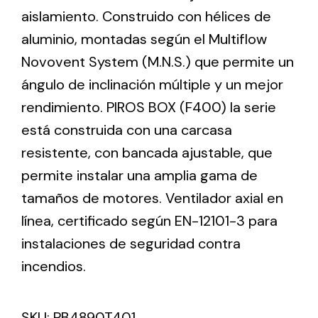
aislamiento. Construido con hélices de
aluminio, montadas según el Multiflow
Ventilation
Novovent System (M.N.S.) que permite un
The incorporation of Novovent into the group
ángulo de inclinación múltiple y un mejor
meant a greater offer of ventilation products for
different uses
rendimiento. PIROS BOX (F400) la serie
está construida con una carcasa
resistente, con bancada ajustable, que
permite instalar una amplia gama de
tamaños de motores. Ventilador axial en
Iluminación Solar
línea, certificado según EN-12101-3 para
instalaciones de seguridad contra
Variedad de soluciones solares para todo tipo
de necesidades.
incendios.
SKU:
PB4890T401