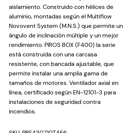
aislamiento. Construido con hélices de
aluminio, montadas según el Multiflow
Ventilation
Novovent System (M.N.S.) que permite un
The incorporation of Novovent into the group
ángulo de inclinación múltiple y un mejor
meant a greater offer of ventilation products for
different uses
rendimiento. PIROS BOX (F400) la serie
está construida con una carcasa
resistente, con bancada ajustable, que
permite instalar una amplia gama de
tamaños de motores. Ventilador axial en
Iluminación Solar
línea, certificado según EN-12101-3 para
instalaciones de seguridad contra
Variedad de soluciones solares para todo tipo
de necesidades.
incendios.
SKU:
PBF430710T456