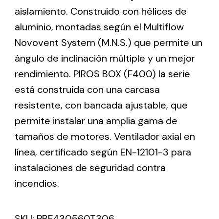
aislamiento. Construido con hélices de
aluminio, montadas según el Multiflow
Ventilation
Novovent System (M.N.S.) que permite un
The incorporation of Novovent into the group
ángulo de inclinación múltiple y un mejor
meant a greater offer of ventilation products for
different uses
rendimiento. PIROS BOX (F400) la serie
está construida con una carcasa
resistente, con bancada ajustable, que
permite instalar una amplia gama de
tamaños de motores. Ventilador axial en
Iluminación Solar
línea, certificado según EN-12101-3 para
instalaciones de seguridad contra
Variedad de soluciones solares para todo tipo
de necesidades.
incendios.
SKU:
PBF430560T306