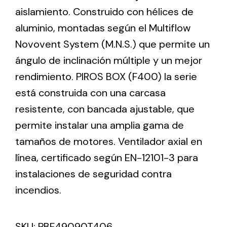
aislamiento. Construido con hélices de
aluminio, montadas según el Multiflow
Ventilation
Novovent System (M.N.S.) que permite un
The incorporation of Novovent into the group
ángulo de inclinación múltiple y un mejor
meant a greater offer of ventilation products for
different uses
rendimiento. PIROS BOX (F400) la serie
está construida con una carcasa
resistente, con bancada ajustable, que
permite instalar una amplia gama de
tamaños de motores. Ventilador axial en
Iluminación Solar
línea, certificado según EN-12101-3 para
instalaciones de seguridad contra
Variedad de soluciones solares para todo tipo
de necesidades.
incendios.
SKU:
PBF49090T406