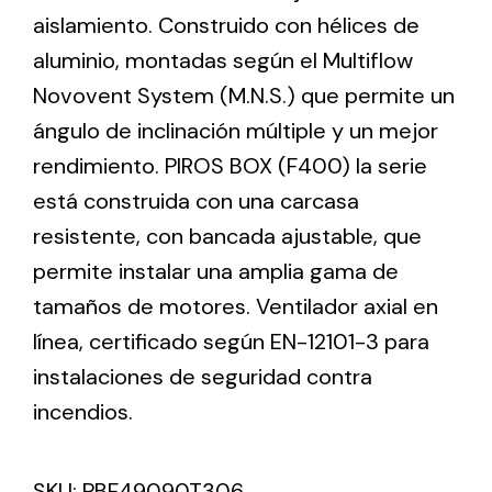
aislamiento. Construido con hélices de
aluminio, montadas según el Multiflow
Ventilation
Novovent System (M.N.S.) que permite un
The incorporation of Novovent into the group
ángulo de inclinación múltiple y un mejor
meant a greater offer of ventilation products for
different uses
rendimiento. PIROS BOX (F400) la serie
está construida con una carcasa
resistente, con bancada ajustable, que
permite instalar una amplia gama de
tamaños de motores. Ventilador axial en
Iluminación Solar
línea, certificado según EN-12101-3 para
instalaciones de seguridad contra
Variedad de soluciones solares para todo tipo
de necesidades.
incendios.
SKU:
PBF49090T306