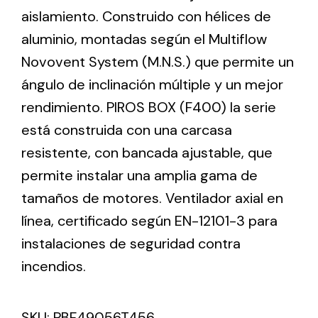
aislamiento. Construido con hélices de
aluminio, montadas según el Multiflow
Ventilation
Novovent System (M.N.S.) que permite un
The incorporation of Novovent into the group
ángulo de inclinación múltiple y un mejor
meant a greater offer of ventilation products for
different uses
rendimiento. PIROS BOX (F400) la serie
está construida con una carcasa
resistente, con bancada ajustable, que
permite instalar una amplia gama de
tamaños de motores. Ventilador axial en
Iluminación Solar
línea, certificado según EN-12101-3 para
instalaciones de seguridad contra
Variedad de soluciones solares para todo tipo
de necesidades.
incendios.
SKU:
PBF49056T456