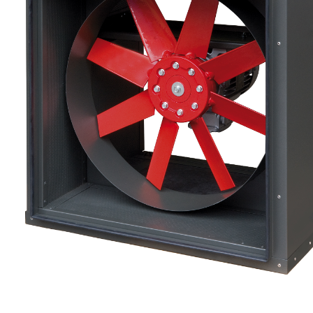
eléctr
Ligh
Elect
Equi
Comp
soluti
lighti
electr
materi
each 
and n