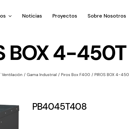
tos
Noticias
Proyectos
Sobre Nosotros
S BOX 4-450T
nación y
Ventilación
Iluminaci
/
Ventilación
/
Gama Industrial
/
Piros Box F400
/
PIROS BOX 4-450
rial
Amplia gama de
Solar
rico
ventiladores y
Variedad de
equipos de
una gama
soluciones
PB4045T408
ventilación
oductos de
solares par
industriales
ación y
todo tipo d
al
necesidades