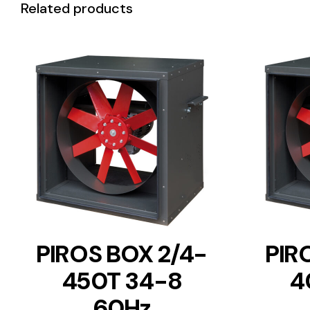
Related products
DETAILS
PIROS BOX 2/4-
PIR
450T 34-8
4
60Hz