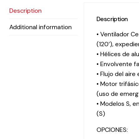
Description
Description
Additional information
• Ventilador Ce
(120′), exped
• Hélices de al
• Envolvente f
• Flujo del aire
• Motor trifási
(uso de emerg
• Modelos S, 
(S)
OPCIONES: