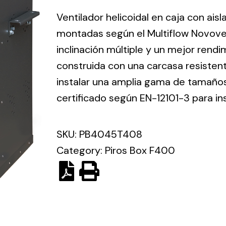
ico.
Ventilador helicoidal en caja con ais
montadas según el Multiflow Novove
Ventilation
inclinación múltiple y un mejor rend
construida con una carcasa resisten
The
Solar ligh
ting and
incorporation of
instalar una amplia gama de tamaños 
Variety of s
rical
Novovent into
certificado según EN-12101-3 para in
solutions for
the group
pment
kinds of nee
meant a greater
lete
SKU:
PB4045T408
offer of
ons in
ventilation
Category:
Piros Box F400
ng and
products for
ical
different uses
al for
project
eed