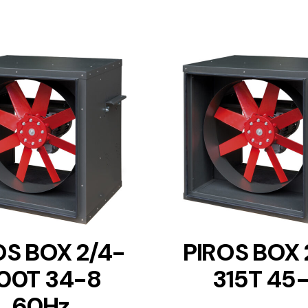
DETAILS
DETAILS
OS BOX 2/4-
PIROS BOX 
00T 34-8
315T 45
60Hz