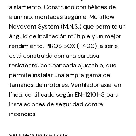
aislamiento. Construido con hélices de
aluminio, montadas según el Multiflow
Ventilation
Novovent System (M.N.S.) que permite un
The incorporation of Novovent into the group
ángulo de inclinación múltiple y un mejor
meant a greater offer of ventilation products for
different uses
rendimiento. PIROS BOX (F400) la serie
está construida con una carcasa
resistente, con bancada ajustable, que
permite instalar una amplia gama de
tamaños de motores. Ventilador axial en
Iluminación Solar
línea, certificado según EN-12101-3 para
instalaciones de seguridad contra
Variedad de soluciones solares para todo tipo
de necesidades.
incendios.
SKU:
PB206045T408