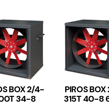
DETAILS
DETAILS
OS BOX 2/4-
PIROS BOX 
00T 34-8
315T 40-8 