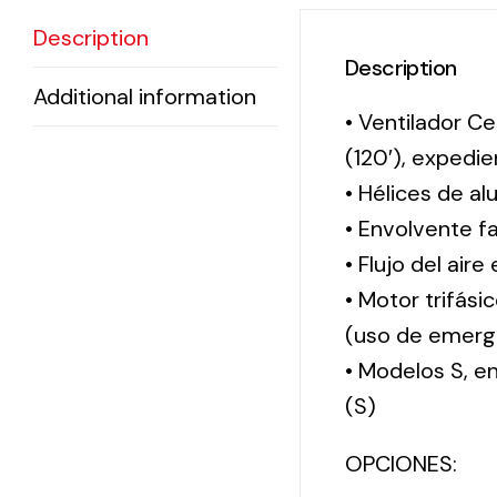
Description
Description
Additional information
• Ventilador Ce
(120′), exped
• Hélices de al
• Envolvente f
• Flujo del aire
• Motor trifási
(uso de emerg
• Modelos S, 
(S)
OPCIONES: