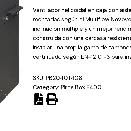
ico.
Ventilador helicoidal en caja con ais
montadas según el Multiflow Novove
Ventilation
inclinación múltiple y un mejor rend
construida con una carcasa resisten
The
Solar ligh
ting and
incorporation of
instalar una amplia gama de tamaños 
Variety of s
rical
Novovent into
certificado según EN-12101-3 para in
solutions for
the group
pment
kinds of nee
meant a greater
lete
SKU:
PB2040T408
offer of
ons in
ventilation
Category:
Piros Box F400
ng and
products for
ical
different uses
al for
project
eed