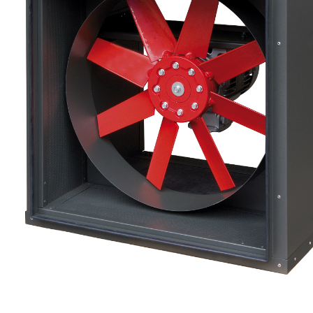
eléctr
Ligh
Elect
Equi
Comp
soluti
lighti
electr
materi
each 
and n