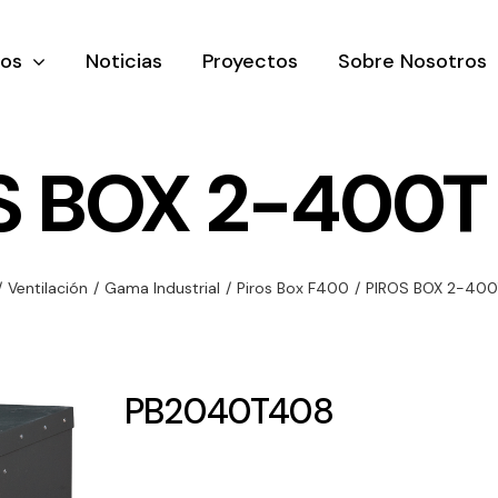
tos
Noticias
Proyectos
Sobre Nosotros
S BOX 2-400T
nación y
Ventilación
Iluminaci
/
Ventilación
/
Gama Industrial
/
Piros Box F400
/
PIROS BOX 2-400
rial
Amplia gama de
Solar
rico
ventiladores y
Variedad de
equipos de
una gama
soluciones
PB2040T408
ventilación
oductos de
solares par
industriales
ación y
todo tipo d
al
necesidades