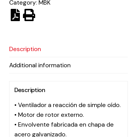
Category:
MBK
Ventilation
The incorporation of Novovent into the group
meant a greater offer of ventilation products for
different uses
Description
Additional information
Description
Iluminación Solar
• Ventilador a reacción de simple oído.
Variedad de soluciones solares para todo tipo
de necesidades.
• Motor de rotor externo.
• Envolvente fabricada en chapa de
acero galvanizado.