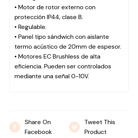
• Motor de rotor externo con
protección IP44, clase B.
Solar lighting
• Regulable.
Variety of solar solutions for all kinds of needs.
• Panel tipo sándwich con aislante
termo acústico de 20mm de espesor.
• Motores EC Brushless de alta
eficiencia. Pueden ser controlados
mediante una señal 0-10V.
Share On
Tweet This
Facebook
Product