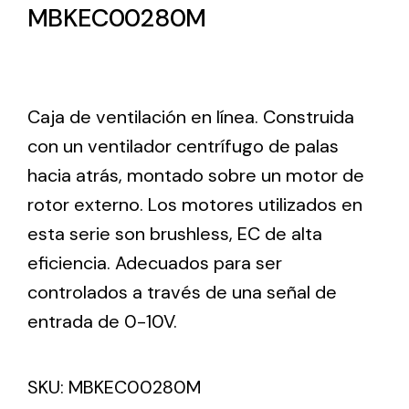
MBKEC00280M
Lighting and Electrical
Equipment
Complete solutions in lighting and electrical
Caja de ventilación en línea. Construida
material for each project and need
con un ventilador centrífugo de palas
hacia atrás, montado sobre un motor de
rotor externo. Los motores utilizados en
esta serie son brushless, EC de alta
eficiencia. Adecuados para ser
Ventilación
controlados a través de una señal de
Amplia gama de ventiladores y equipos de
entrada de 0-10V.
ventilación industriales
SKU:
MBKEC00280M