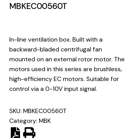
MBKEC00560T
Lighting and Electrical
Equipment
Complete solutions in lighting and electrical
In-line ventilation box. Built with a
material for each project and need
backward-bladed centrifugal fan
mounted on an external rotor motor. The
motors used in this series are brushless,
high-efficiency EC motors. Suitable for
control via a 0-10V input signal.
Ventilación
Amplia gama de ventiladores y equipos de
SKU:
MBKEC00560T
ventilación industriales
Category:
MBK