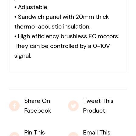
• Adjustable.
• Sandwich panel with 20mm thick
Solar lighting
thermo-acoustic insulation.
Variety of solar solutions for all kinds of needs.
• High efficiency brushless EC motors.
They can be controlled by a 0-10V
signal.
Share On
Tweet This
Facebook
Product
Pin This
Email This