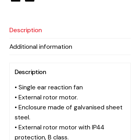
Ventilation
Description
The incorporation of Novovent into the group
meant a greater offer of ventilation products for
different uses
Additional information
Description
• Single ear reaction fan
• External rotor motor.
Iluminación Solar
• Enclosure made of galvanised sheet
Variedad de soluciones solares para todo tipo
de necesidades.
steel.
• External rotor motor with IP44
protection, B class.