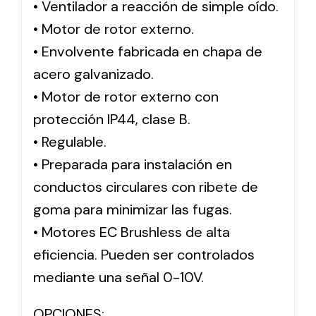
• Ventilador a reacción de simple oído.
• Motor de rotor externo.
Solar lighting
• Envolvente fabricada en chapa de
Variety of solar solutions for all kinds of needs.
acero galvanizado.
• Motor de rotor externo con
protección IP44, clase B.
• Regulable.
• Preparada para instalación en
conductos circulares con ribete de
goma para minimizar las fugas.
• Motores EC Brushless de alta
eficiencia. Pueden ser controlados
mediante una señal 0-10V.
OPCIONES: