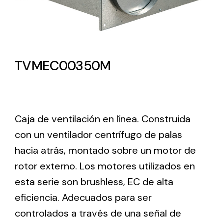
Lighting and Electrical
Equipment
Complete solutions in lighting and electrical
TVMEC00350M
material for each project and need
Caja de ventilación en línea. Construida
con un ventilador centrífugo de palas
hacia atrás, montado sobre un motor de
Ventilación
rotor externo. Los motores utilizados en
Amplia gama de ventiladores y equipos de
ventilación industriales
esta serie son brushless, EC de alta
eficiencia. Adecuados para ser
controlados a través de una señal de