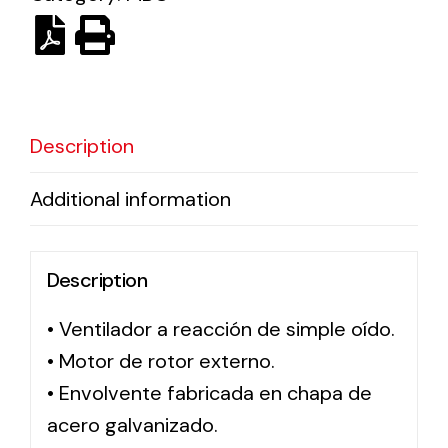
Ventilation
The incorporation of Novovent into the group
meant a greater offer of ventilation products for
Description
different uses
Additional information
Description
Iluminación Solar
• Ventilador a reacción de simple oído.
Variedad de soluciones solares para todo tipo
• Motor de rotor externo.
de necesidades.
• Envolvente fabricada en chapa de
acero galvanizado.