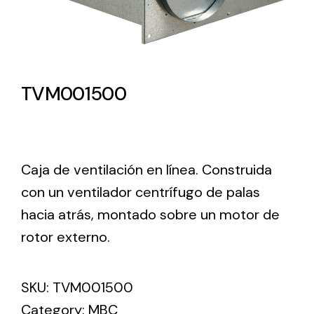
Lighting and Electrical
Equipment
Complete solutions in lighting and electrical
TVM001500
material for each project and need
Caja de ventilación en línea. Construida
con un ventilador centrífugo de palas
hacia atrás, montado sobre un motor de
Ventilación
rotor externo.
Amplia gama de ventiladores y equipos de
ventilación industriales
SKU:
TVM001500
Category:
MBC