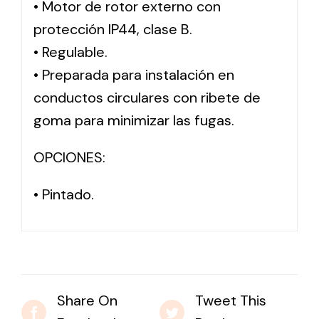
• Motor de rotor externo con
protección IP44, clase B.
Solar lighting
• Regulable.
Variety of solar solutions for all kinds of needs.
• Preparada para instalación en
conductos circulares con ribete de
goma para minimizar las fugas.
OPCIONES:
• Pintado.
Share On
Tweet This