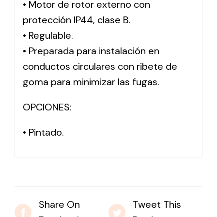
• Motor de rotor externo con
protección IP44, clase B.
Solar lighting
• Regulable.
Variety of solar solutions for all kinds of needs.
• Preparada para instalación en
conductos circulares con ribete de
goma para minimizar las fugas.
OPCIONES:
• Pintado.
Share On
Tweet This