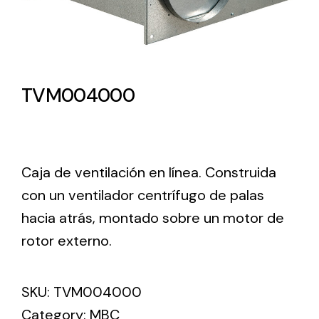
Lighting and Electrical
Equipment
Complete solutions in lighting and electrical
TVM004000
material for each project and need
Caja de ventilación en línea. Construida
con un ventilador centrífugo de palas
hacia atrás, montado sobre un motor de
Ventilación
rotor externo.
Amplia gama de ventiladores y equipos de
ventilación industriales
SKU:
TVM004000
Category:
MBC