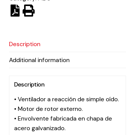
Ventilation
The incorporation of Novovent into the group
meant a greater offer of ventilation products for
Description
different uses
Additional information
Description
Iluminación Solar
• Ventilador a reacción de simple oído.
Variedad de soluciones solares para todo tipo
• Motor de rotor externo.
de necesidades.
• Envolvente fabricada en chapa de
acero galvanizado.