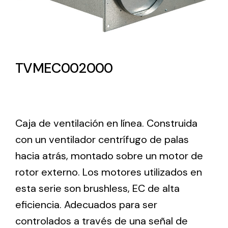
Lighting and Electrical
Equipment
Complete solutions in lighting and electrical
TVMEC002000
material for each project and need
Caja de ventilación en línea. Construida
con un ventilador centrífugo de palas
hacia atrás, montado sobre un motor de
Ventilación
rotor externo. Los motores utilizados en
Amplia gama de ventiladores y equipos de
ventilación industriales
esta serie son brushless, EC de alta
eficiencia. Adecuados para ser
controlados a través de una señal de