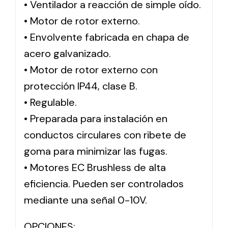
• Ventilador a reacción de simple oído.
• Motor de rotor externo.
Solar lighting
• Envolvente fabricada en chapa de
Variety of solar solutions for all kinds of needs.
acero galvanizado.
• Motor de rotor externo con
protección IP44, clase B.
• Regulable.
• Preparada para instalación en
conductos circulares con ribete de
goma para minimizar las fugas.
• Motores EC Brushless de alta
eficiencia. Pueden ser controlados
mediante una señal 0-10V.
OPCIONES: