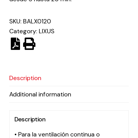
Solar lighting
SKU:
BALX0120
Variety of solar solutions for all kinds of needs.
Category:
LIXUS
Description
Additional information
Description
• Para la ventilación continua o