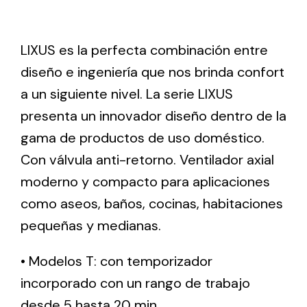
Ventilation
LIXUS es la perfecta combinación entre
The incorporation of Novovent into the group
diseño e ingeniería que nos brinda confort
meant a greater offer of ventilation products for
a un siguiente nivel. La serie LIXUS
different uses
presenta un innovador diseño dentro de la
gama de productos de uso doméstico.
Con válvula anti-retorno. Ventilador axial
moderno y compacto para aplicaciones
como aseos, baños, cocinas, habitaciones
Iluminación Solar
pequeñas y medianas.
Variedad de soluciones solares para todo tipo
de necesidades.
• Modelos T: con temporizador
incorporado con un rango de trabajo
desde 5 hasta 20 min.