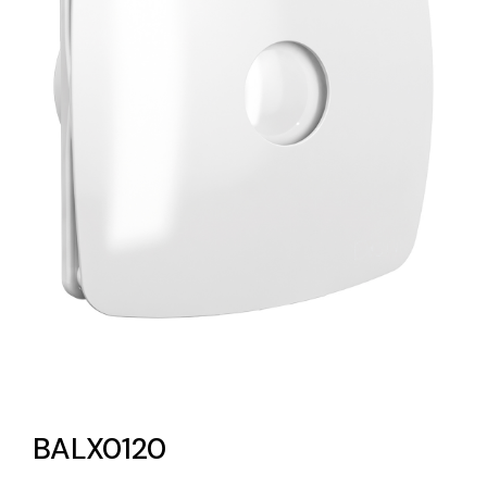
Lighting and Electrical
Equipment
Complete solutions in lighting and electrical
material for each project and need
Ventilación
Amplia gama de ventiladores y equipos de
ventilación industriales
BALX0120